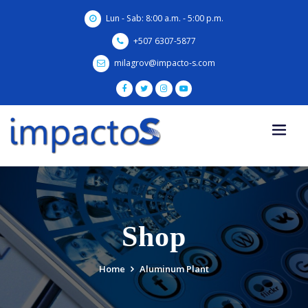
Skip
Lun - Sab: 8:00 a.m. - 5:00 p.m.
to
content
+507 6307-5877
milagrov@impacto-s.com
Shop
Home
Aluminum Plant