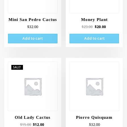
Mini San Pedro Cactus
Money Plant
$
32.00
$
23.00
$
20.00
Add to cart
Add to cart
SALE!
Old Lady Cactus
Piorro Quisquam
$
15.00
$
12.00
$
32.00