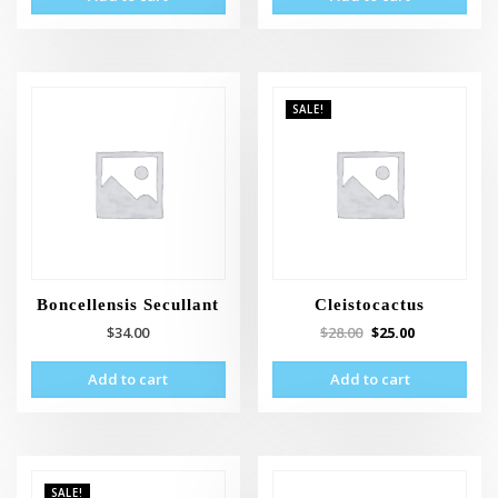
SALE!
Boncellensis Secullant
Cleistocactus
$
34.00
$
28.00
$
25.00
Add to cart
Add to cart
SALE!