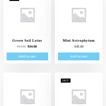
Green Soil Lotus
Mini Astrophytum
$
54.00
$
34.00
$
45.00
Add to cart
Add to cart
SALE!