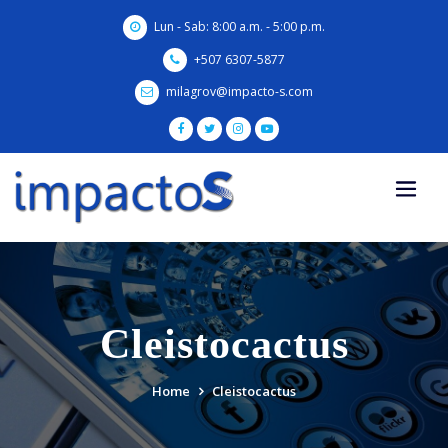
Skip
Lun - Sab: 8:00 a.m. - 5:00 p.m.
to
content
+507 6307-5877
milagrov@impacto-s.com
Cleistocactus
Home
Cleistocactus