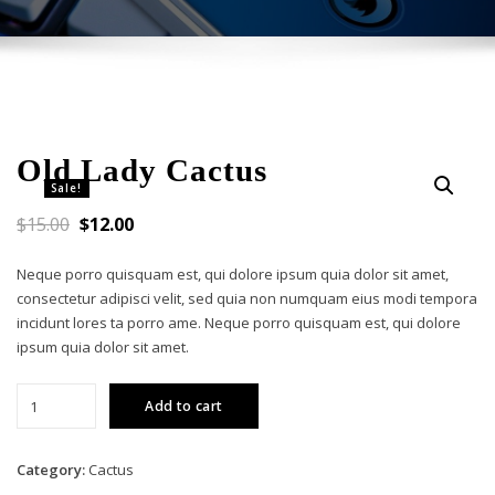
Old Lady Cactus
Sale!
$
15.00
$
12.00
Neque porro quisquam est, qui dolore ipsum quia dolor sit amet,
consectetur adipisci velit, sed quia non numquam eius modi tempora
incidunt lores ta porro ame. Neque porro quisquam est, qui dolore
ipsum quia dolor sit amet.
Old
Add to cart
Lady
Cactus
quantity
Category:
Cactus