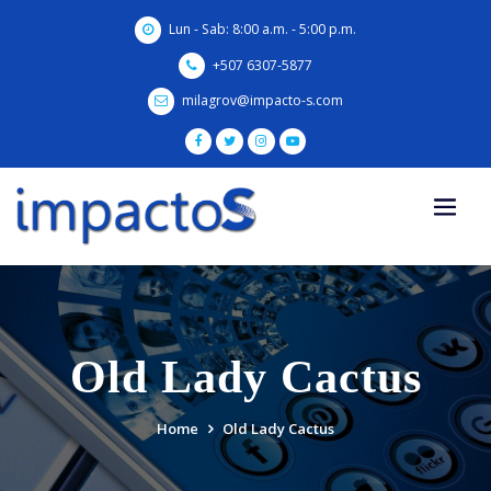
Skip
Lun - Sab: 8:00 a.m. - 5:00 p.m.
to
content
+507 6307-5877
milagrov@impacto-s.com
Old Lady Cactus
Home
Old Lady Cactus