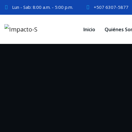
Skip
Lun - Sab: 8:00 a.m. - 5:00 p.m.
+507 6307-5877
to
content
Inicio
Quiénes So