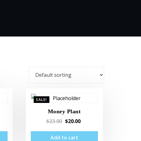
SALE!
Money Plant
$
23.00
$
20.00
Add to cart