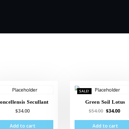
SALE!
oncellensis Secullant
Green Soil Lotus
$
34.00
$
54.00
$
34.00
Add to cart
Add to cart