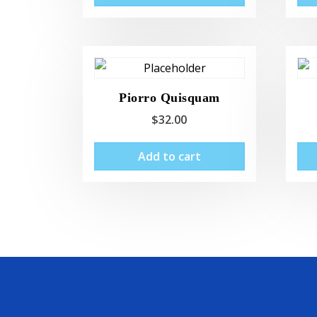
Piorro Quisquam
$
32.00
Add to cart