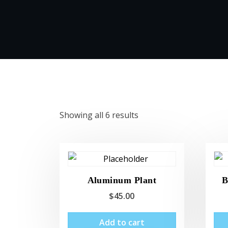
Showing all 6 results
Aluminum Plant
B
$
45.00
Add to cart