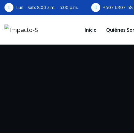
Skip
Lun - Sab: 8:00 a.m. - 5:00 p.m.
+507 6307-58
to
content
Inicio
Quiénes So